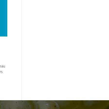
seau
rs